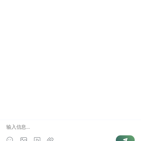
抖音号查询
结婚记录
如何联系我
点击右下角”联系我们
相关业务
手机号查询个人信息
婚姻状况查询
全国人口信息库
Copyright © 2026
婚姻查询
. Powered by
微信号查手机号