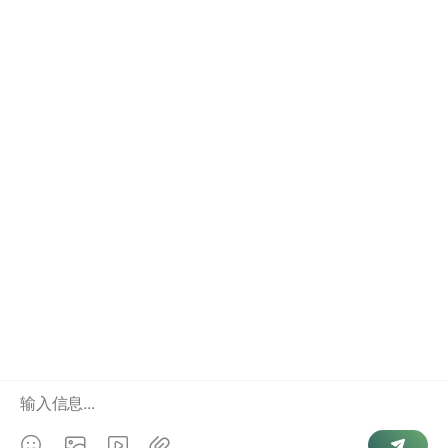
抖音号查询
结婚记录
如何联系我
点击右下角”联系我们
相关业务
手机号查询个人信息
婚姻状况查询
全国人口信息库
Copyright © 2026
婚姻查询
. Powered by
微信号查手机号