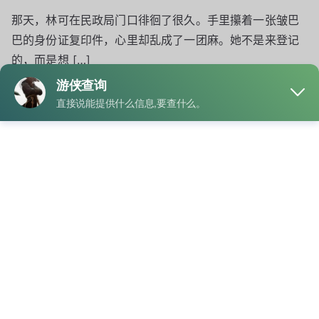
那天，林可在民政局门口徘徊了很久。手里攥着一张皱巴
巴的身份证复印件，心里却乱成了一团麻。她不是来登记
的，而是想 […]
Read More
小三的具体信息怎么查询，
婚姻状态如何？
By
admin
Posted on
5月 25, 2025
Posted in
婚姻查询
Tagged
查询婚姻状态
,
结婚登记信息查询
社交媒体和公开信息：可以通过微信、微博、抖音、朋友
圈等公开发布的信息，了解对方的一些生活状态，例如是
否公开晒婚 […]