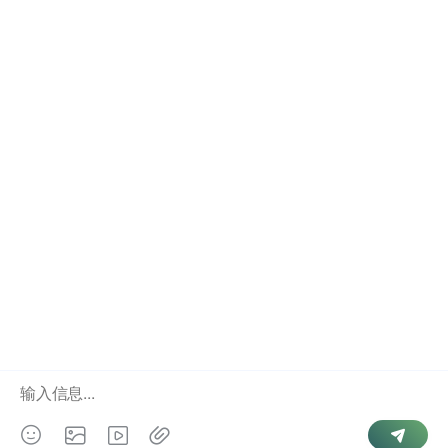
互联网政务服务日益完善，但并非所有地区都已开通结婚
证查询入口。有些省市已上线一体化平台，可以快速检索
登记信息；而部分地区仍需线下办理。不同入口的查询范
围和数据更新频率存在差异，群众需要结合当地的具体情
况选择方式。申请过程一般需要一定时间审核，结果多在
数日内出具。
文
结婚证号模糊识别查询＋结果可比对项细节
婚姻登记信息是否包含婚姻历史配偶联系方式
章
导
航
Copyright © 2026
婚姻查询
. Powered by
微信号查手机号