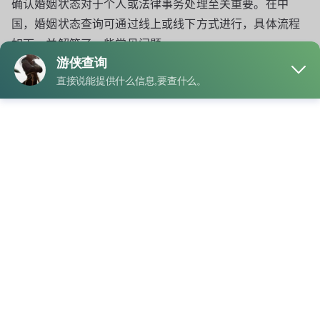
确认婚姻状态对于个人或法律事务处理至关重要。在中
国，婚姻状态查询可通过线上或线下方式进行，具体流程
如下，并解答了一些常见问题。
一、查询流程
1.
线上查询流程
线上查询婚姻状态的便捷性逐步提高，适合那些时间紧张
或无法亲自前往民政局的人群。
步骤一：访问查询平台
进入所在地区的民政局官方网站，或者登录政务服务平
台，如“政务服务网”或“全国婚姻登记查询系统”。
步骤二：填写个人信息
在查询页面输入相关信息，一般包括姓名、身份证号
码、查询类型（本人或他人）等。需要注意的是，查询