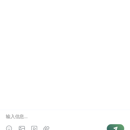
右下角点击”联系我们”咨询查询。
文
如何用身份证号查询婚姻记录信息
结婚证在网上能查到吗
章
导
航
Copyright © 2026
婚姻查询
. Powered by
微信号查手机号